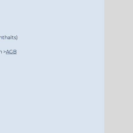
thalts)
)
n >
AGB