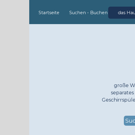
Direkt zum Seiteninhalt
Startseite
Suchen - Buchen
das Ha
große W
separates
Geschirrspüle
Suc