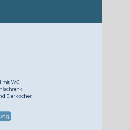
 mit WC,
hlschrank,
und Eierkocher
nung